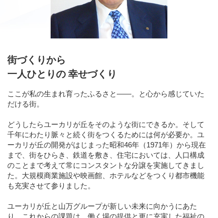
街づくりから
一人ひとりの 幸せづくり
ここが私の生まれ育ったふるさと――。と心から感じていた
だける街。
どうしたらユーカリが丘をそのような街にできるか。そして
千年にわたり脈々と続く街をつくるためには何が必要か。ユ
ーカリが丘の開発がはじまった昭和46年（1971年）から現在
まで、街をひらき、鉄道を敷き、住宅においては、人口構成
のことまで考えて常にコンスタントな分譲を実施してきまし
た。大規模商業施設や映画館、ホテルなどをつくり都市機能
も充実させて参りました。
ユーカリが丘と山万グループが新しい未来に向かうにあた
り、これからの課題は、働く場の提供と更に充実した福祉の