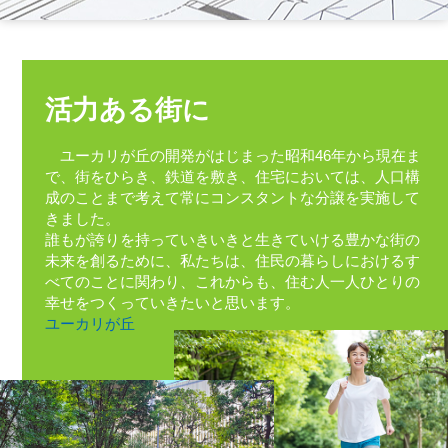
活力ある街に
ユーカリが丘の開発がはじまった昭和46年から現在ま
で、街をひらき、鉄道を敷き、住宅においては、人口構
成のことまで考えて常にコンスタントな分譲を実施して
きました。
誰もが誇りを持っていきいきと生きていける豊かな街の
未来を創るために、私たちは、住民の暮らしにおけるす
べてのことに関わり、これからも、住む人一人ひとりの
幸せをつくっていきたいと思います。
ユーカリが丘